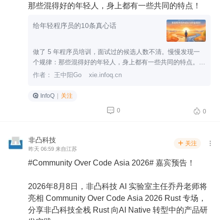
那些混得好的年轻人，身上都有一些共同的特点！
给年轻程序员的10条真心话
做了 5 年程序员培训，面试过的候选人数不清。慢慢发现一
个规律：那些混得好的年轻人，身上都有一些共同的特点。今
天总结成 10 条，希望能给年轻的你一些参考。
作者： 王中阳Go
xie.infoq.cn
InfoQ
|
关注


0
0
非凸科技
关注


昨天 06:59 来自江苏
#Community Over Code Asia 2026# 嘉宾预告！
2026年8月8日，非凸科技 AI 实验室主任乔丹老师将
亮相 Community Over Code Asia 2026 Rust 专场，
分享非凸科技全栈 Rust 向AI Native 转型中的产品研