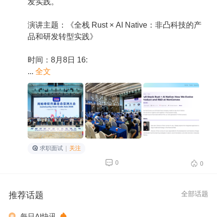
发实践。
演讲主题：《全栈 Rust × AI Native：非凸科技的产
品和研发转型实践》
时间：8月8日 16:
...
全文
求职面试
|
关注


0
0
推荐话题
全部话题
每日AI快讯

